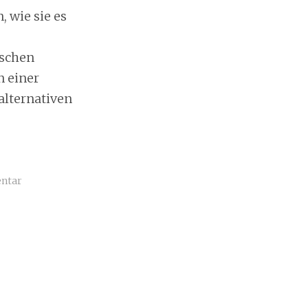
, wie sie es
ischen
n einer
alternativen
entar