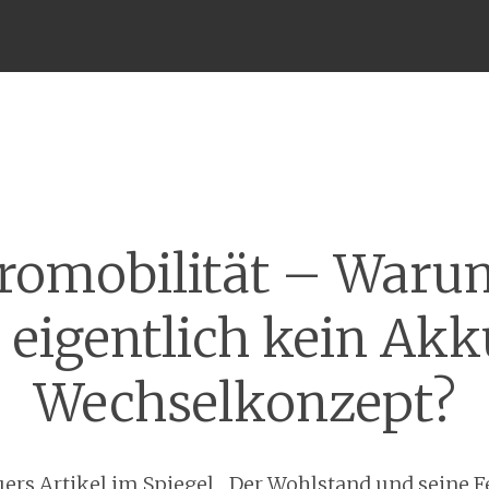
Menü
romobilität – Waru
 eigentlich kein Ak
Wechselkonzept?
ers Artikel im Spiegel
„Der Wohlstand und seine F