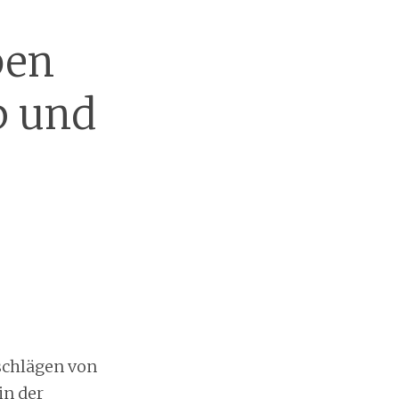
ben
p und
chlägen von
in der