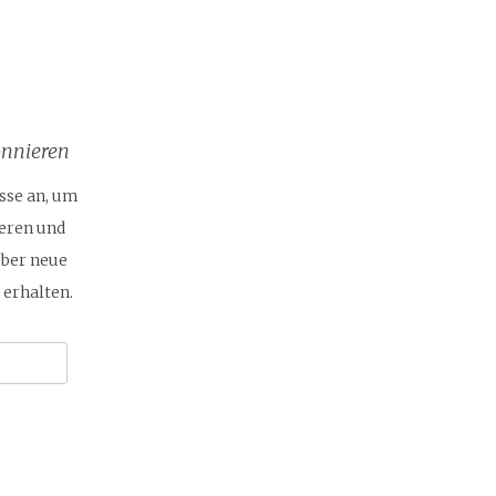
onnieren
sse an, um
eren und
ber neue
 erhalten.