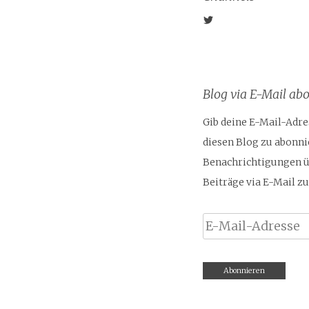
Profil
von
@derclue
auf
Twitter
anzeigen
Blog via E-Mail ab
Gib deine E-Mail-Adre
diesen Blog zu abonni
Benachrichtigungen ü
Beiträge via E-Mail zu
E-
Mail-
Adresse