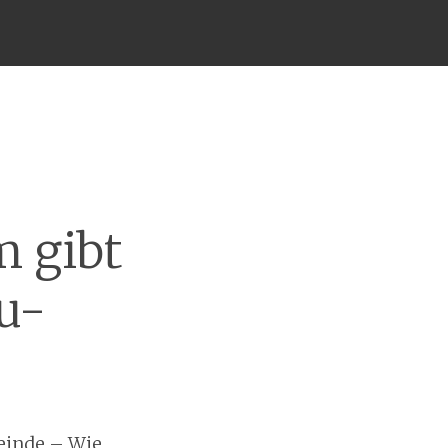
m gibt
ku-
einde – Wie