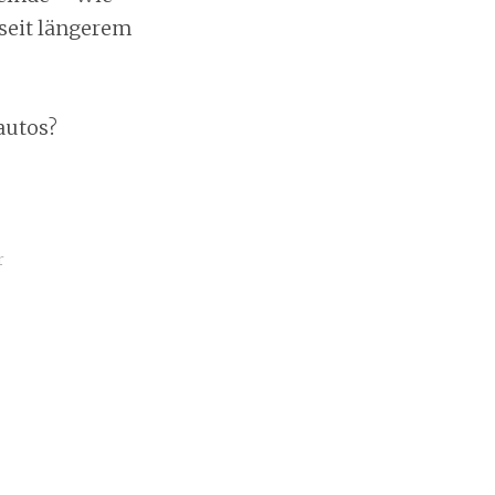
 seit längerem
:
autos?
r