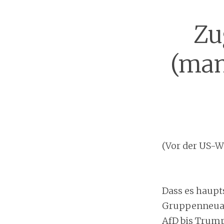
Zu
(man
(Vor der US-W
Dass es haupt
Gruppenneuau
AfD bis Trump 